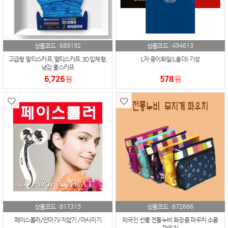
689192
494613
상품코드 :
상품코드 :
고급형 멀티스카프,멀티스카프,3D입체형,
L자 종이화일(L홀더) 기성
냉감 쿨스카프
6,726
578
원
원
817315
672666
상품코드 :
상품코드 :
페이스롤러/안마기/지압기 /마사지기
외국인 선물 전통누비 화장품 파우치 소품