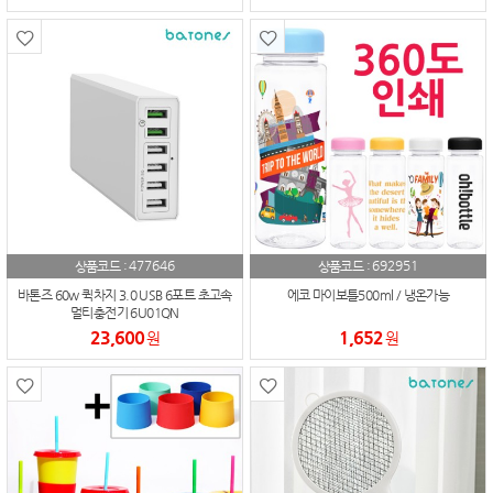
477646
692951
상품코드 :
상품코드 :
바톤즈 60w 퀵차지 3.0 USB 6포트 초고속
에코 마이보틀500ml / 냉온가능
멀티충전기 6U01QN
23,600
1,652
원
원