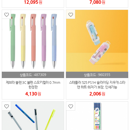
12,095
7,080
원
원
487309
960355
상품코드 :
상품코드 :
제브라 블렌 3C 볼펜 스모키컬러 0.7mm
스테들러 525 PS1H 슬라이딩 지우개 스타
한정판
앤 하트-최저가 보장, 인쇄가능
4,130
2,006
원
원