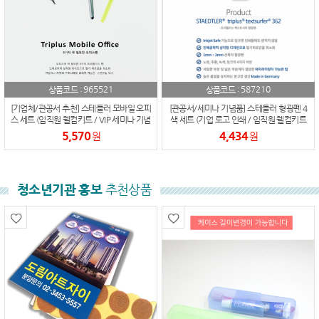
965521
587210
상품코드 :
상품코드 :
[기업체/관공서 추천] 스테들러 모바일 오피
[관공서/세미나 기념품] 스테들러 형광펜 4
스 세트 (임직원 웰컴키트 / VIP 세미나 기념
색 세트 (기업 로고 인쇄 / 임직원 웰컴키트
품 / 로고 인쇄 가능)
추천 / 납기 준수)
5,570
4,434
원
원
청소년기관 홍보
추천상품