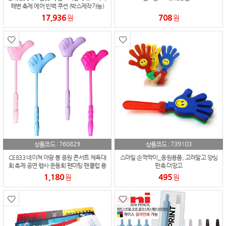
해변 축제 에어 빈백 쿠션 (박스제작가능)
17,936
708
원
원
760829
739103
상품코드 :
상품코드 :
CE833 네이쳐 야광 봉 응원 콘서트 체육대
스마일 손짝짝이_응원용품, 고려말고 양심
회 축제 공연 행사 운동회 팬미팅 팬클럽 용
판촉 더망고
품 소품
1,180
495
원
원