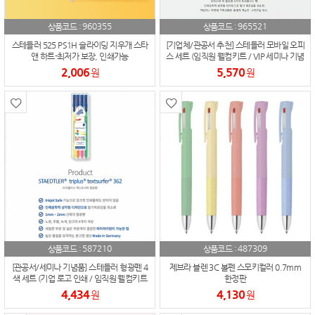
960355
965521
상품코드 :
상품코드 :
스테들러 525 PS1H 슬라이딩 지우개 스타
[기업체/관공서 추천] 스테들러 모바일 오피
앤 하트-최저가 보장, 인쇄가능
스 세트 (임직원 웰컴키트 / VIP 세미나 기념
품 / 로고 인쇄 가능)
2,006
5,570
원
원
587210
487309
상품코드 :
상품코드 :
[관공서/세미나 기념품] 스테들러 형광펜 4
제브라 블렌 3C 볼펜 스모키컬러 0.7mm
색 세트 (기업 로고 인쇄 / 임직원 웰컴키트
한정판
추천 / 납기 준수)
4,434
4,130
원
원