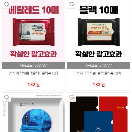
809797
340777
상품코드 :
상품코드 :
[빅사이즈라벨] 메탈레드물티슈 10매
[빅사이즈라벨] 블랙 물티슈 10매
132
132
원
원