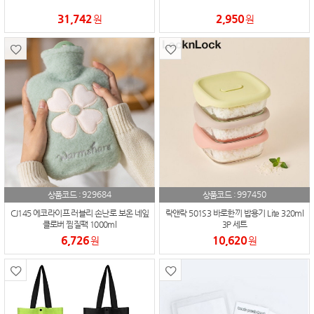
31,742
2,950
원
원
929684
997450
상품코드 :
상품코드 :
CJ145 에코라이프 러블리 손난로 보온 네잎
락앤락 501S3 바로한끼 밥용기 Lite 320ml
클로버 찜질팩 1000ml
3P 세트
6,726
10,620
원
원