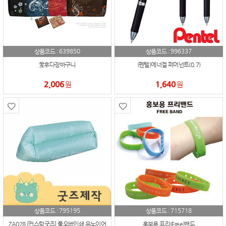
639850
996337
상품코드 :
상품코드 :
꽃후다장바구니
(펜텔)에너겔 퍼머넌트(0.7)
2,006
1,640
원
원
795195
715718
상품코드 :
상품코드 :
ZA028 [커스텀굿즈] 풀오버인쇄 유노이어
홍보용 프리(Free)밴드