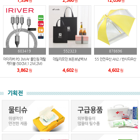
원
원
원
603419
552323
878696
아이리버 PD 3WAY 올인원 메탈
데일리모던 보온보냉백 M
55 안전우산 AN2 / 반사띠우산
케이블 (50CM,1.2M,2M)
3,862
4,602
4,602
원
원
원
기획전