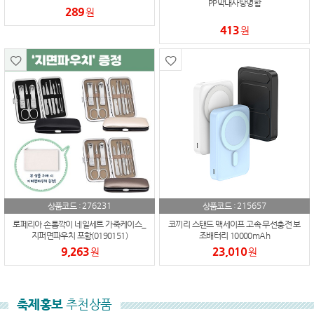
PP막대사탕명함
289
원
413
원
276231
215657
상품코드 :
상품코드 :
로페리아 손톱깍이 네일세트 가죽케이스_
코끼리 스탠드 맥세이프 고속 무선충전 보
지퍼면파우치 포함(0190151)
조배터리 10000mAh
9,263
23,010
원
원
축제홍보
추천상품