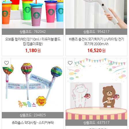
762042
954217
상품코드 :
상품코드 :
오보틀 컬러체인징710ml / 리유저블 콜드
바톤즈 충전식 모기퇴치기 UV라이팅 전기
컵(컵홀더포함)
모기채 2000mAh
1,180
16,520
원
원
234825
상품코드 :
637517
츄파춥스 막대사탕 - 스티커부착
상품코드 :