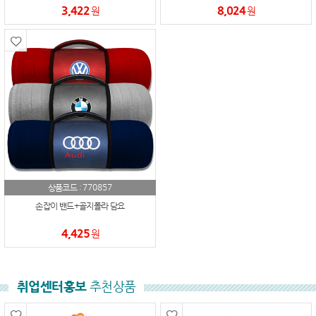
3,422
8,024
원
원
770857
상품코드 :
손잡이 밴드+골지폴라 담요
4,425
원
취업센터홍보
추천상품