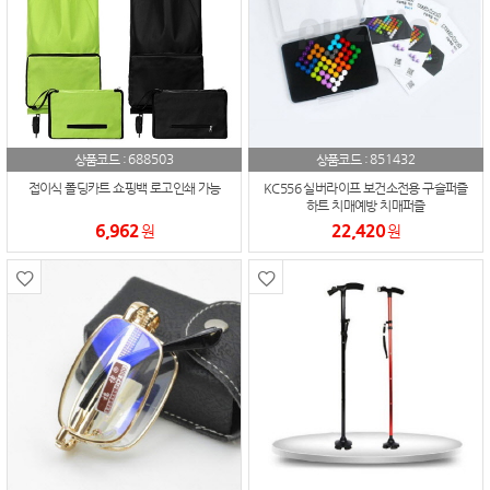
688503
851432
상품코드 :
상품코드 :
접이식 폴딩카트 쇼핑백 로고인쇄 가능
KC556 실버라이프 보건소전용 구슬퍼즐
하트 치매예방 치매퍼즐
6,962
22,420
원
원