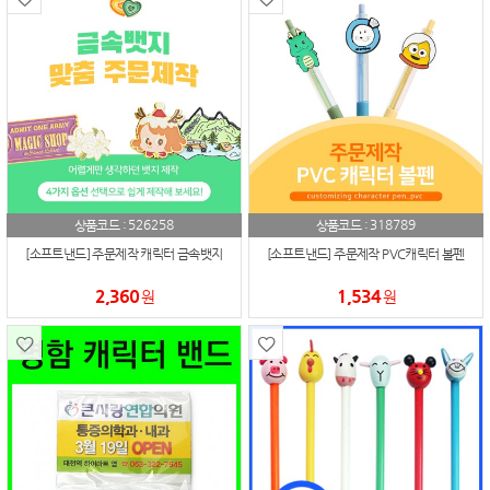
526258
318789
상품코드 :
상품코드 :
[소프트낸드] 주문제작 캐릭터 금속뱃지
[소프트낸드] 주문제작 PVC캐릭터 볼펜
2,360
1,534
원
원