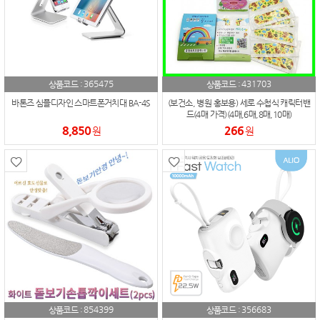
365475
431703
상품코드 :
상품코드 :
바톤즈 심플디자인 스마트폰거치대 BA-4S
(보건소, 병원 홍보용) 세로 수첩식 캐릭터밴
드(4매 가격)(4매,6매,8매,10매)
8,850
266
원
원
854399
356683
상품코드 :
상품코드 :