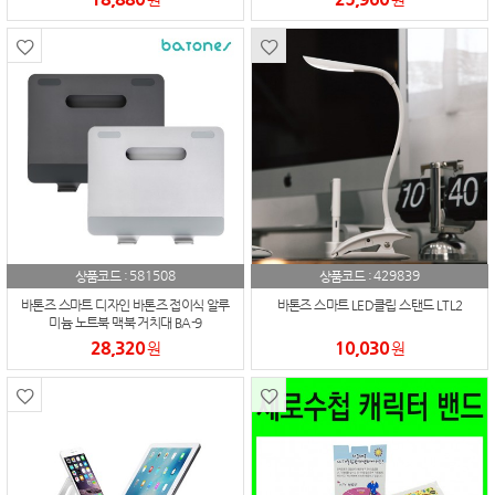
581508
429839
상품코드 :
상품코드 :
바톤즈 스마트 디자인 바톤즈 접이식 알루
바톤즈 스마트 LED클립 스탠드 LTL2
미늄 노트북 맥북 거치대 BA-9
28,320
10,030
원
원