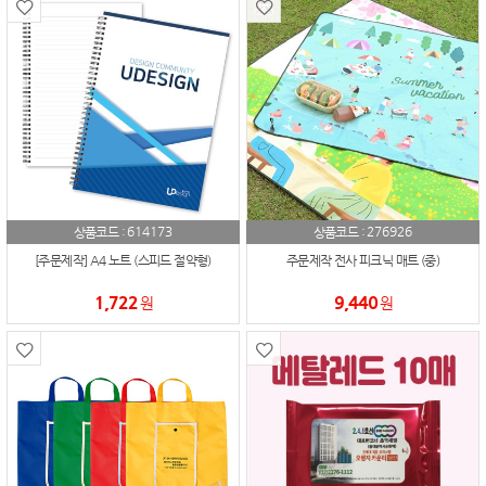
614173
276926
상품코드 :
상품코드 :
[주문제작] A4 노트 (스피드 절약형)
주문제작 전사 피크닉 매트 (중)
1,722
9,440
원
원