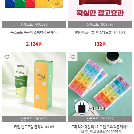
440626
809797
상품코드 :
상품코드 :
옥스포드 똑딱이 쇼핑백(주문제작)
[빅사이즈라벨] 메탈레드물티슈 10매
2,124
132
원
원
761592
792597
상품코드 :
상품코드 :
카밀 핸드크림 클래식 100ml
로페리아 데일리3호 오전 오후 약통케이스
(14칸)_에코백포함(0190352)