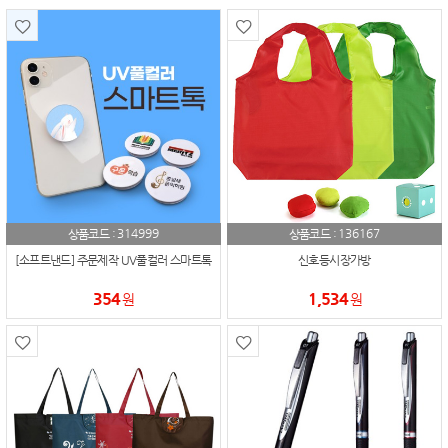
314999
136167
상품코드 :
상품코드 :
[소프트낸드] 주문제작 UV풀컬러 스마트톡
신호등시장가방
354
1,534
원
원