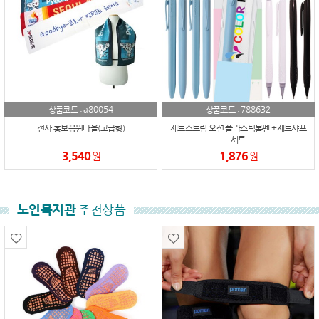
a80054
788632
상품코드 :
상품코드 :
전사 홍보응원타올(고급형)
제트스트림 오션 플라스틱볼펜 +제트샤프
세트
3,540
1,876
원
원
노인복지관
추천상품