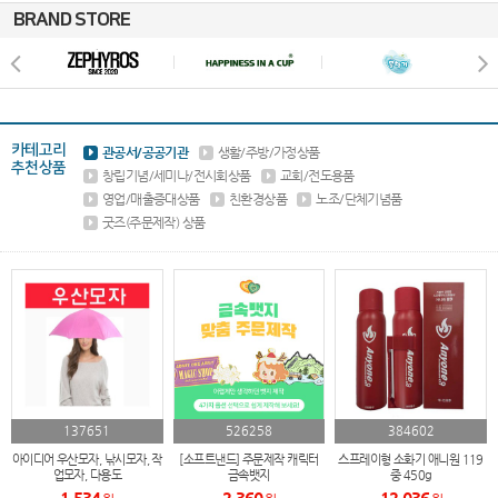
BRAND STORE
카테고리
관공서/공공기관
생활/주방/가정상품
추천상품
창립기념/세미나/전시회상품
교회/전도용품
영업/매출증대상품
친환경상품
노조/단체기념품
굿즈(주문제작) 상품
137651
526258
384602
아이디어 우산모자, 낚시모자, 작
[소프트낸드] 주문제작 캐릭터
스프레이형 소화기 애니원 119
업모자, 다용도
금속뱃지
중 450g
1,534
2,360
12,036