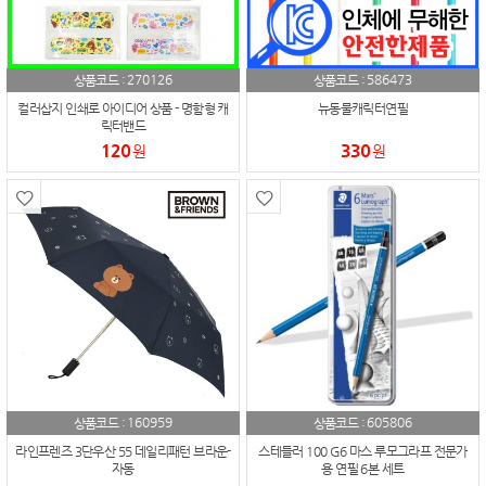
270126
586473
상품코드 :
상품코드 :
컬러삽지 인쇄로 아이디어 상품 - 명함형 캐
뉴동물캐릭터연필
릭터밴드
120
330
원
원
160959
605806
상품코드 :
상품코드 :
라인프렌즈 3단우산 55 데일리패턴 브라운-
스테들러 100 G6 마스 루모그라프 전문가
자동
용 연필 6본 세트