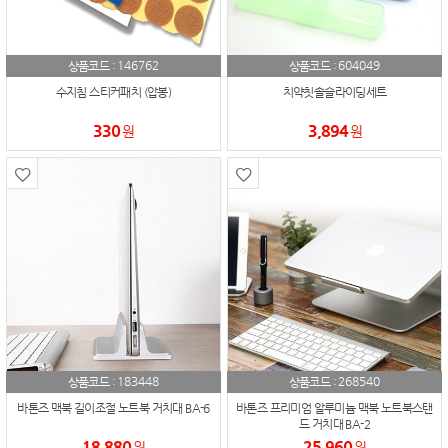
146762
604049
상품코드 :
상품코드 :
수지침 스티커패치 (압봉)
치약칫솔슬라이딩세트
330
3,894
원
원
183448
268540
상품코드 :
상품코드 :
바톤즈 맥북 길이조절 노트북 거치대 BA-6
바톤즈 프리미엄 알루미늄 맥북 노트북스탠
드 거치대 BA-2
18,880
25,960
원
원