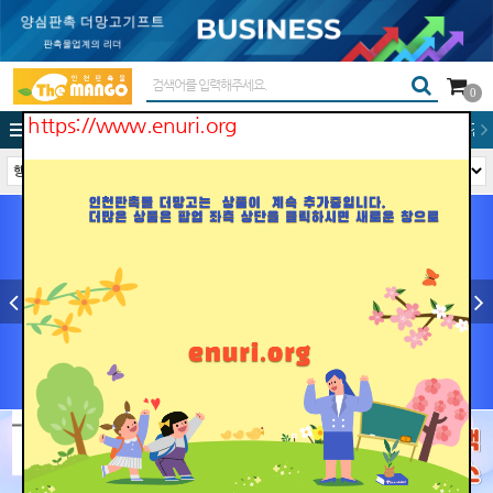
0
https://
www.enuri.org
굿즈제작
양심판촉
우산
보조배터리
텀블러
에코백
수건/