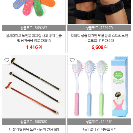
869283
739173
상품코드 :
상품코드 :
실버라이프 노인용 미끄럼 사고 방지 논슬
더바디 심플 디자인 무릎 압박 스포츠 노인
립 남여공용 양말 CB645
무릎보호대1P CB658
1,416
6,608
원
원
860580
124561
상품코드 :
상품코드 :
SL 분리형 원목 노인 지팡이 CBH165
3in1 멀티 안마봉/효자손