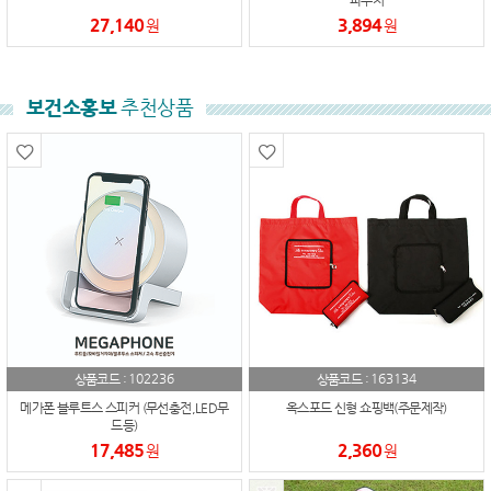
파우치
27,140
3,894
원
원
보건소홍보
추천상품
102236
163134
상품코드 :
상품코드 :
메가폰 블루트스 스피커 (무선충전,LED무
옥스포드 신형 쇼핑백(주문제작)
드등)
17,485
2,360
원
원