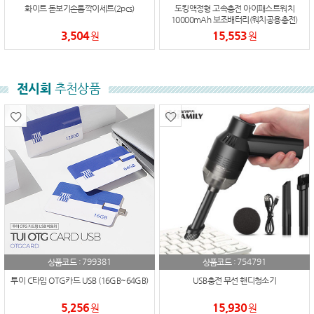
화이트 돋보기손톱깍이세트(2pcs)
도킹액정형 고속충전 아이패스트워치
10000mAh 보조배터리(워치공용충전)
3,504
15,553
원
원
전시회
추천상품
799381
754791
상품코드 :
상품코드 :
투이 C타입 OTG카드 USB (16GB~64GB)
USB충전 무선 핸디청소기
5,256
15,930
원
원