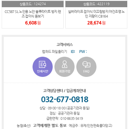
124274
422119
상품코드 :
상품코드 :
CC587 SL 노인용 노안 블루라이트 방지 렌
실버라이프 접이식 미끄럼방지 야간조명 노
즈 접이식 돋보기
인 지팡이 CB164
6,608
28,674
원
원
고객서비스
ID:
PW :
웹하드 파일올리기
고객상담센터 / 입금계좌안내
032-677-0818
상담 : 09:00-18:00 (공공기관과 동일)
점심 : 공공기관과 동일
급한연락 : 010-8635-3419
고객에게만 별도 통보
농협(축산)
예금주 : 유제(인천판촉물더망고)