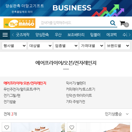
0
굿즈제작
양심판촉
우산
보조배터리
텀블러
에코백
수건/
에어프라이어/오븐/전자레인지
에어프라이어/오븐/전자레인지
믹서기/블렌더
무선주전자/멀티포트/쿠커
커피메이커/토스트기
전기그릴/팬
인덕션/하이라이트
전기밥솥
기타 주방가전
전체
2
개
인기상품순