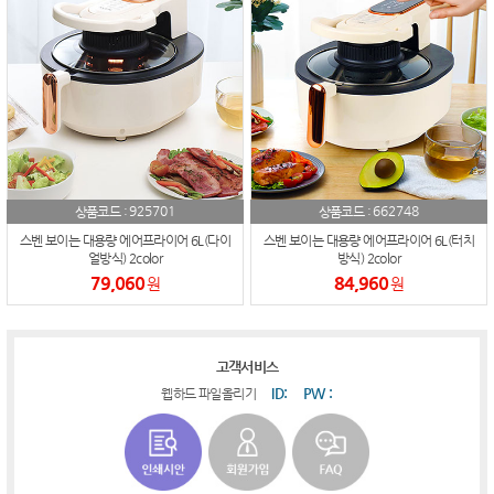
925701
662748
상품코드 :
상품코드 :
스벤 보이는 대용량 에어프라이어 6L(다이
스벤 보이는 대용량 에어프라이어 6L(터치
얼방식) 2color
방식) 2color
79,060
84,960
원
원
고객서비스
ID:
PW :
웹하드 파일올리기