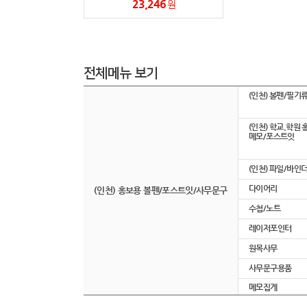
23,246
원
전체메뉴 보기
(인천) 볼펜/필기
(인천) 학교.학원
메모/포스트잇
(인천) 파일/바인
다이어리
(인천) 홍보용 볼펜/포스트잇/사무문구
수첩/노트
레이저포인터
원목사무
사무문구용품
메모집게