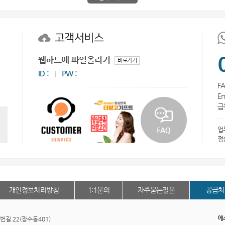
스테들러
28
고객서비스
블루투스
29
웹하드에 파일올리기
AP-100125
바로가기
30
ID :
PW :
00
1
FA
Em
우산
2
급한
타올
3
업무
점
AP-100062
4
볼펜
5
개인정보처리방침
1:1문의
자주묻는질문
공급처
여행
6
선물세트
7
에
길 22(장수동401)