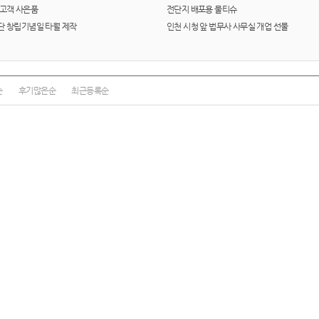
선물세트
7
 고객 사은품
전단지 배포용 물티슈
단 창립기념일 타월 제작
인천 시청 앞 법무사 사무실 개업 선물
파우치
8
양심판촉
9
순
후기많은순
최근등록순
손톱
10
AP-100039
11
노트
12
구급
13
수건
14
쿠션
15
AP-100017
16
메모지
17