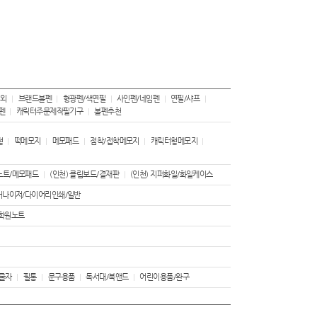
 외
브랜드볼펜
형광펜/색연필
사인펜/네임펜
연필/샤프
펜
캐릭터주문제작필기구
볼펜추천
형
떡메모지
메모패드
점착/접착메모지
캐릭터형메모지
노트/메모패드
(인천) 클립보드/결재판
(인천) 지퍼화일/화일케이스
거나이저/다이어리인쇄/일반
학원노트
/줄자
필통
문구용품
독서대/북앤드
어린이용품/완구