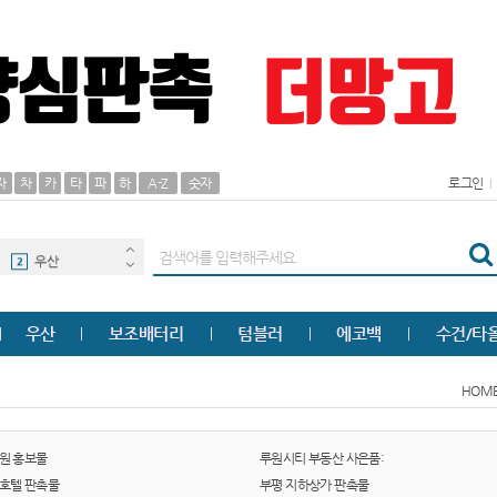
AP-100125
30
자
차
카
타
파
하
A-Z
숫자
로그인
00
1
우산
2
타올
3
우산
보조배터리
텀블러
에코백
수건/타
AP-100062
4
HOM
볼펜
5
여행
6
원 홍보물
루원시티 부동산 사은품:
 호텔 판촉물
부평 지하상가 판촉물