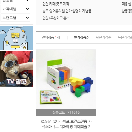
인천 카페 굿즈 제작
미용실
송도 영어유치원 입학 설명회 기념품
남동공
인천) 특성화고 홍보
전체상품
1
개
인기상품순
낮은가격순
높은가격
711616
상품코드 :
KC564 실버라이프 보건소전용 자
석소마큐브 치매예방 치매퍼즐 2