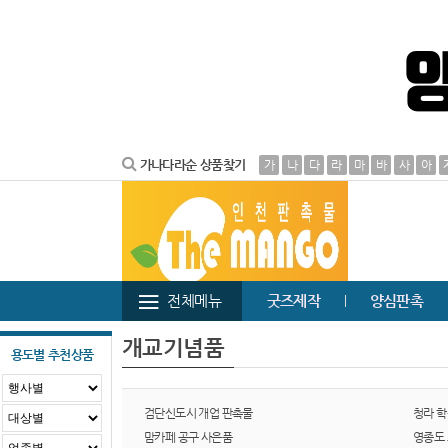
가나다라순 상품찾기
가
나
다
라
마
바
사
아
전체메뉴
굿즈제작
양심판촉
개교기념품
용도별 추천상품
검단신도시 개업 판촉물
청라 학
맘카페 공구 사은품
영종도