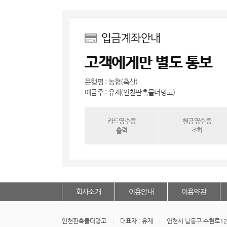
입금계좌안내
고객에게만 별도 통보
은행명 : 농협(축산)
예금주 : 유제(인천판촉물더망고)
카드영수증
현금영수증
출력
조회
회사소개
이용안내
이용약관
인천판촉물더망고
대표자 : 유제
인천시 남동구 수현로12번