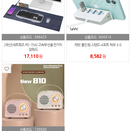
388425
834314
상품코드 :
상품코드 :
[국산]세르페즈 PD 15W 고속무선충전거치
레빗 올인원 스탠드 4포트 허브 3.0
장패드
17,110
8,582
원
원
135930
상품코드 :