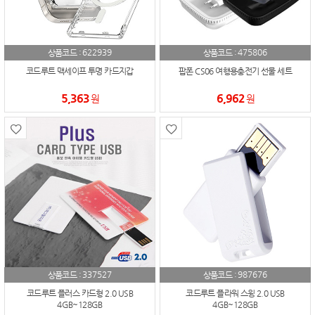
622939
475806
상품코드 :
상품코드 :
코드루트 맥세이프 투명 카드지갑
팝폰 CS06 여행용충전기 선물 세트
5,363
6,962
원
원
337527
987676
상품코드 :
상품코드 :
코드루트 플러스 카드형 2.0 USB
코드루트 플라워 스윙 2.0 USB
4GB~128GB
4GB~128GB