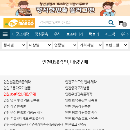
0
굿즈제작
양심판촉
우산
보조배터리
텀블러
에코백
수건/
인천USB각인, 대량구매
인천볼펜판촉물제작
인천포스트잇 인쇄 제작
인천초등학교기념품
인천중학교기념품
인천USB각인, 대량구매
인천우산판촉물제작
인천 담요 쿠션 겨울 판촉물
인천 핫팩 손난로 판촉물
인천 개업 판촉물
인천 선풍기 판촉물
인천 우산 판촉물 기념품 제작
인천 텀블러 판촉물 제작
인천 손톱깎이세트 판촉물제작
인천 보건소 홍보 기념품
인천국제공항공사 기념품/인천국제공항공사
인천학교기념품