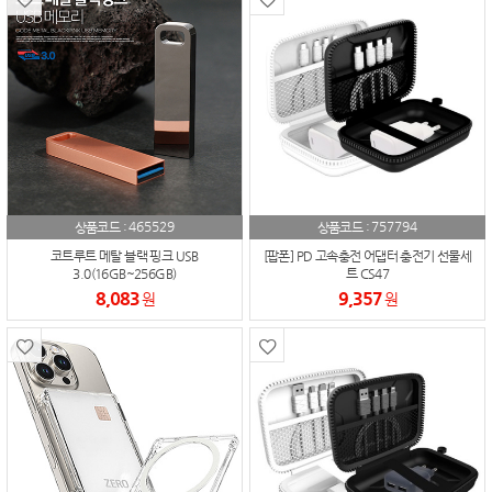
465529
757794
상품코드 :
상품코드 :
코트루트 메탈 블랙 핑크 USB
[팝폰] PD 고속충전 어댑터 충전기 선물세
3.0(16GB~256GB)
트 CS47
8,083
9,357
원
원