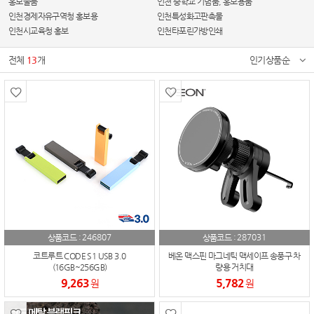
홍보물품
인천 중학교 기념품, 홍보용품
인천경제자유구역청 홍보용
인천특성화고판촉물
인천시교육청 홍보
인천타포린가방인쇄
전체
13
개
인기상품순
246807
287031
상품코드 :
상품코드 :
코트루트 CODE S1 USB 3.0
베온 맥스핀 마그네틱 맥세이프 송풍구 차
(16GB~256GB)
량용 거치대
9,263
5,782
원
원