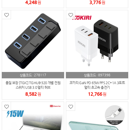
4,248
3,776
원
원
278117
897398
상품코드 :
상품코드 :
품질 보장 [TGIC] TGHUB-320 개별 전원
코끼리 GaN PD 65W PPS 2C+1A 3포트
스위치 USB 3.0 멀티 허브
멀티 초고속 충전기
8,582
12,766
원
원