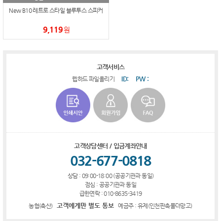
New B10 레트로 스타일 블루투스 스피커
9,119
원
고객서비스
ID:
PW :
웹하드 파일올리기
고객상담센터 / 입금계좌안내
032-677-0818
상담 : 09:00-18:00 (공공기관과 동일)
점심 : 공공기관과 동일
급한연락 : 010-8635-3419
고객에게만 별도 통보
농협(축산)
예금주 : 유제(인천판촉물더망고)