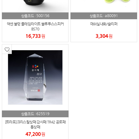
500156
a80091
상품코드 :
상품코드 :
액센 불멍 플레임라이트 블루투스스피커
매쉬실내화/슬리퍼
BS70
16,733
3,304
원
원
625519
상품코드 :
[트라포]크리스탈상패 감사패 TR42 공로패
통상패
47,200
원