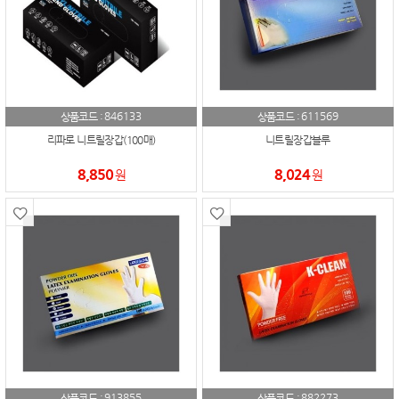
846133
611569
상품코드 :
상품코드 :
리파로 니트릴장갑(100매)
니트릴장갑블루
8,850
8,024
원
원
913855
882273
상품코드 :
상품코드 :