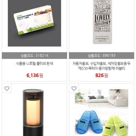
318214
896193
상품코드 :
상품코드 :
식품용 니트릴 클러브 흰색
자동차홍보, 수입차홍보, 세차장홍보용 두
께0.5t-똑틱이-종이방향제-러블리
6,136
826
원
원