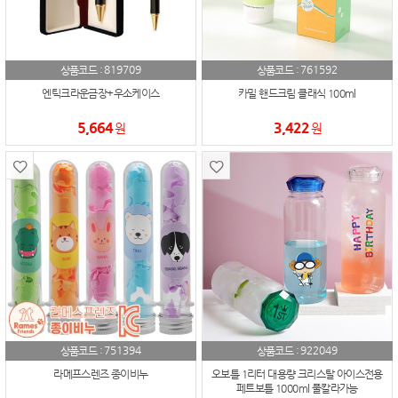
819709
761592
상품코드 :
상품코드 :
엔틱크라운금장+우소케이스
카밀 핸드크림 클래식 100ml
5,664
3,422
원
원
751394
922049
상품코드 :
상품코드 :
라메프스렌즈 종이비누
오보틀 1리터 대용량 크리스탈 아이스전용
페트보틀 1000ml 풀칼라가능