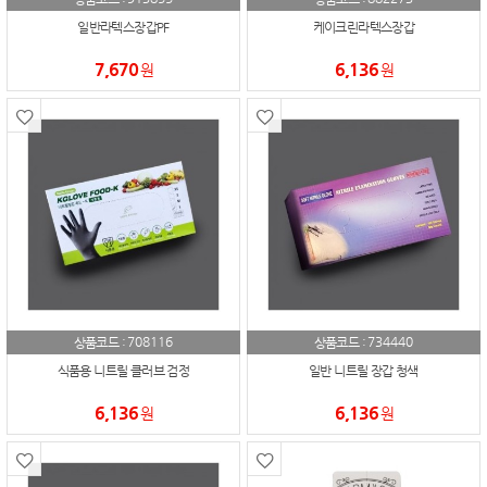
일반라텍스장갑PF
케이크린라텍스장갑
7,670
6,136
원
원
708116
734440
상품코드 :
상품코드 :
식품용 니트릴 클러브 검정
일반 니트릴 장갑 청색
6,136
6,136
원
원