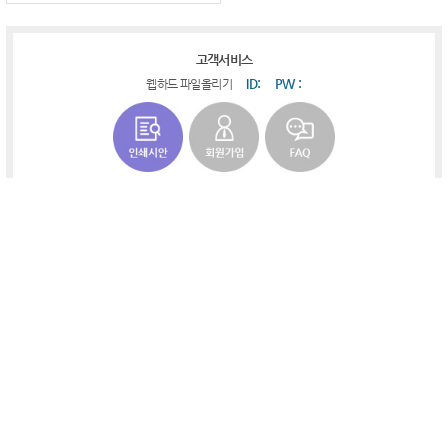
고객서비스
ID:
PW :
웹하드 파일올리기
고객상담센터 / 입금계좌안내
032-677-0818
상담 : 09:00-18:00 (공공기관과 동일)
점심 : 공공기관과 동일
급한연락 : 010-8635-3419
고객에게만 별도 통보
농협(축산)
예금주 : 유제(인천판촉물더망고)
PC버전
로그인
회원가입
입점안내
가맹점신청
인천판촉물더망고
대표자 : 유제