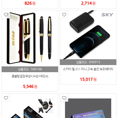
826
2,714
원
원
698973
상품코드 :
588166
스카이 필 X11 미니 고속 충전 보조배터리
상품코드 :
몽블랑금장유성+수성+우단소
15,017
원
5,546
원