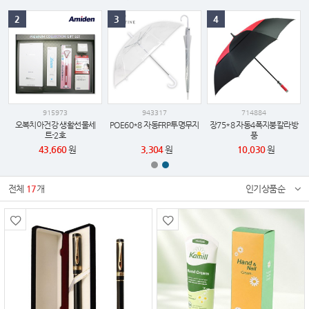
2
3
4
915973
943317
714884
오복치아건강 생활선물세
POE60*8 자동FRP투명무지
장75*8 자동4폭지붕칼라방
트-2호
풍
43,660
원
3,304
원
10,030
원
전체
17
개
인기상품순