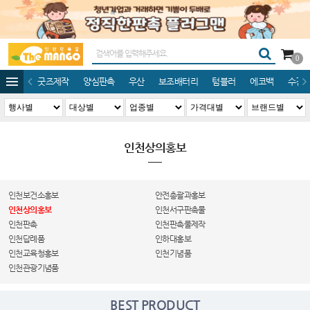
0
굿즈제작
양심판촉
우산
보조배터리
텀블러
에코백
수건/
인천상의홍보
인천보건소홍보
안전총괄과홍보
인천상의홍보
인천서구판촉물
인천판촉
인천판촉물제작
인천답례품
인하대홍보
인천교육청홍보
인천기념품
인천관광기념품
BEST PRODUCT