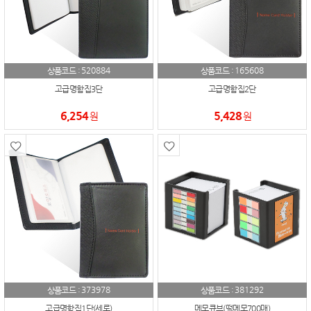
520884
165608
상품코드 :
상품코드 :
고급명함집3단
고급명함집2단
6,254
5,428
원
원
373978
381292
상품코드 :
상품코드 :
고급명함집1단(세로)
메모큐브(떡메모700매)