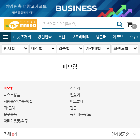
0
굿즈제작
양심판촉
우산
보조배터리
텀블러
에코백
수건/
메모함
메모함
계산기
데스크용품
펜꽂이
사원증/신분증/명찰
메모홀더
자/줄자
필통
문구용품
독서대/북앤드
어린이용품/완구
전체
6
개
인기상품순