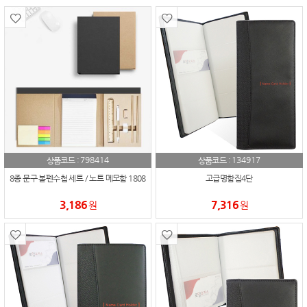
798414
134917
상품코드 :
상품코드 :
8종 문구 볼펜수첩 세트 / 노트 메모함 1808
고급명함집4단
3,186
7,316
원
원