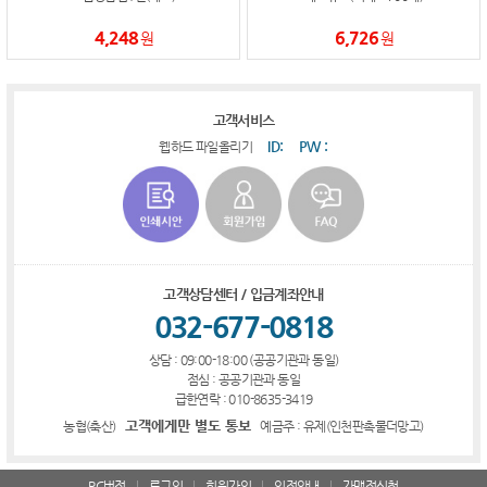
4,248
6,726
원
원
고객서비스
ID:
PW :
웹하드 파일올리기
고객상담센터 / 입금계좌안내
032-677-0818
상담 : 09:00-18:00 (공공기관과 동일)
점심 : 공공기관과 동일
급한연락 : 010-8635-3419
고객에게만 별도 통보
농협(축산)
예금주 : 유제(인천판촉물더망고)
PC버전
로그인
회원가입
입점안내
가맹점신청