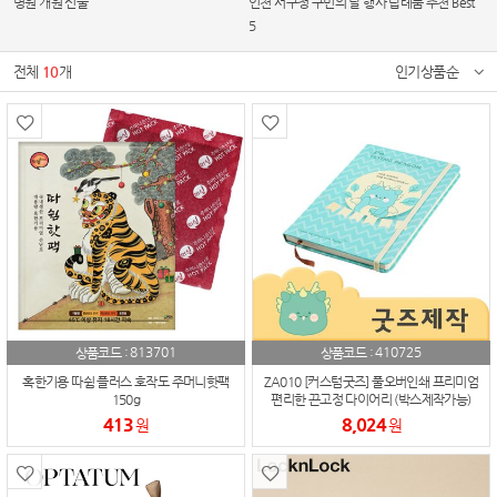
병원 개원 선물
인천 서구청 구민의 날 행사 답례품 추천 Best
5
전체
10
개
인기상품순
813701
410725
상품코드 :
상품코드 :
혹한기용 따쉼 플러스 호작도 주머니핫팩
ZA010 [커스텀굿즈] 풀오버인쇄 프리미엄
150g
편리한 끈고정 다이어리 (박스제작가능)
413
8,024
원
원