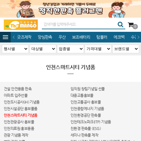
0
굿즈제작
양심판촉
우산
보조배터리
텀블러
에코백
수건/
인천스마트시티 기념품
건설 안전용품 판촉
임직원 창림기념일 선물
아파트 입주선물
대중교통홍보물
인천도시공사(iH) 기념품
인천교통공사 홍보물
인천시설공단 홍보물품
인천종합에너지 기념품
인천스마트시티 기념품
인천환경공단 판촉물
인천관광공사 홍보물
인천테크노파크(ITP) 기념품
인천의료원 홍보용품
친환경 판촉물 (ESG)
관광 기념품 제작
세미나 판촉물 제작