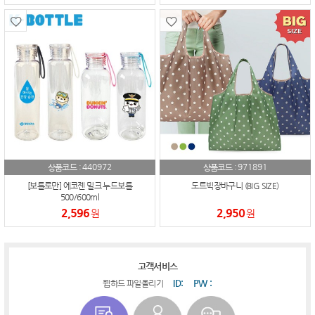
440972
971891
상품코드 :
상품코드 :
[보틀로만] 에코젠 밀크 누드보틀
도트빅장바구니 (BIG SIZE)
500/600ml
2,596
2,950
원
원
고객서비스
ID:
PW :
웹하드 파일올리기