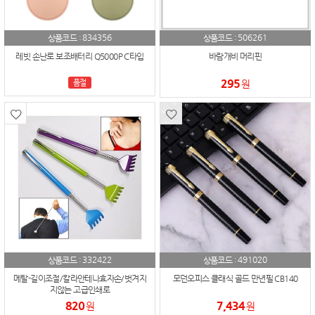
834356
506261
상품코드 :
상품코드 :
레빗 손난로 보조배터리 Q5000P C타입
바람개비 머리핀
295
품절
원
332422
491020
상품코드 :
상품코드 :
메탈-길이조절/칼라안테나효자손/벗겨지
모던오피스 클래식 골드 만년필 CB140
지않는 고급인쇄로
820
7,434
원
원