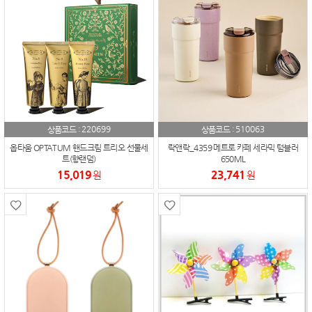
220699
510063
상품코드 :
상품코드 :
옵타움 OPTATUM 핸드크림 트리오 선물세
락앤락_4359 메트로 카페 세라믹 텀블러
트(향랜덤)
650ML
15,019
23,741
원
원