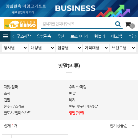
0
굿즈제작
양심판촉
우산
보조배터리
텀블러
에코백
수건/
양말(의류)
자켓/점퍼
후리스/패딩
조끼
반팔
긴팔
바지
손수건/스카프
넥워머/귀마개/장갑
쿨토시/멀티스카프
양말(의류)
전체
1
개
인기상품순