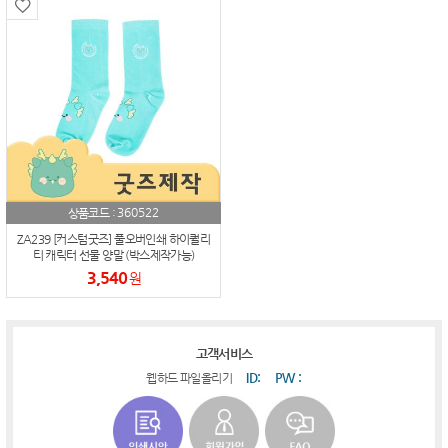
360522
상품코드 :
ZA239 [커스텀굿즈] 풀오버인쇄 하이퀄리
티 캐릭터 선물 양말 (박스제작가능)
3,540
원
고객서비스
ID:
PW :
웹하드 파일올리기