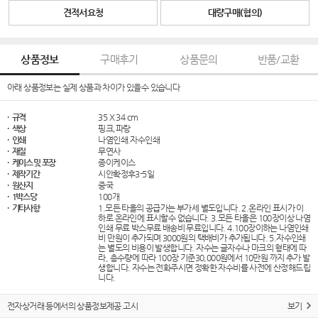
견적서요청
대량구매(협의)
상품정보
구매후기
상품문의
반품/교환
아래 상품정보는 실제 상품과 차이가 있을수 있습니다
· 규격
35 X 34 cm
· 색상
핑크,파랑
· 인쇄
나염인쇄.자수인쇄
· 재질
무연사
· 케이스 및 포장
종이케이스
· 제작기간
시안확정후3-5일
· 원산지
중국
· 1박스당
100개
· 기타사항
1.모든 타올의 공급가는 부가세 별도입니다. 2.온라인 표시가 이
하로 온라인에 표시할수 없습니다. 3.모든 타올은 100장이상 나염
인쇄 무료 박스무료 배송비 무료입니다. 4.100장이하는 나염인쇄
비 만원이 추가되며 3000원의 택배비가 추가됩니다. 5.자수인쇄
는 별도의 비용이 발생합니다. 자수는 글자수나 마크의 형태에 따
라, 총수량에 따라 100장 기준30,000원에서 10만원 까지 추가 발
생합니다. 자수는 전화주시면 정확한 자수비를 사전에 산정해드립
니다.
전자상거래 등에서의 상품정보제공 고시
보기