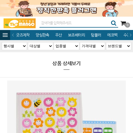
0
굿즈제작
양심판촉
우산
보조배터리
텀블러
에코백
수건/
상품 상세보기