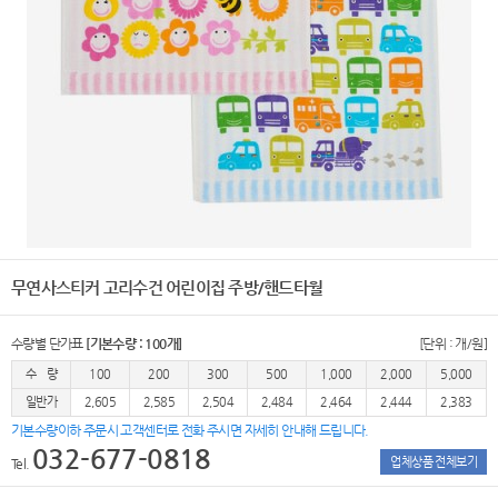
무연사스티커 고리수건 어린이집 주방/핸드타월
수량별 단가표
[기본수량 : 100개]
[단위 : 개/원]
수 량
100
200
300
500
1,000
2,000
5,000
일반가
2,605
2,585
2,504
2,484
2,464
2,444
2,383
기본수량이하 주문시 고객센터로 전화 주시면 자세히 안내해 드립니다.
032-677-0818
업체상품 전체보기
Tel.