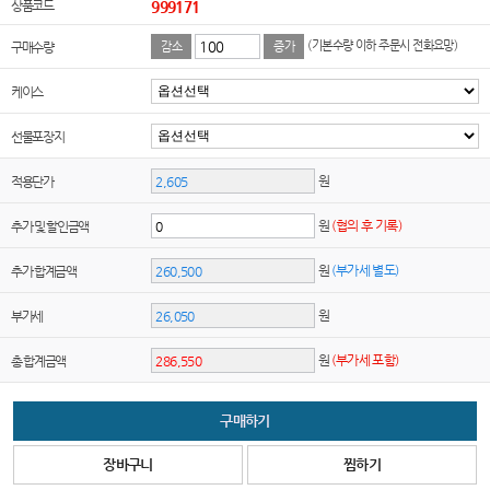
상품코드
999171
(기본수량 이하 주문시 전화요망)
구매수량
감소
증가
케이스
선물포장지
원
적용단가
원
(협의 후 기록)
추가 및 할인금액
원
(부가세 별도)
추가 합계금액
원
부가세
원
(부가세 포함)
총 합계금액
구매하기
장바구니
찜하기