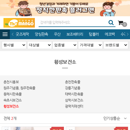
0
굿즈제작
양심판촉
우산
보조배터리
텀블러
에코백
수건/
횡성보건소
춘천시홍보
춘천판촉물
원주기념품, 원주판촉물
강릉기념품
동해시판촉물
태백시판촉물
속초시보건소
삼척시보건소
횡성보건소
광역치매센터
전체
2
개
인기상품순