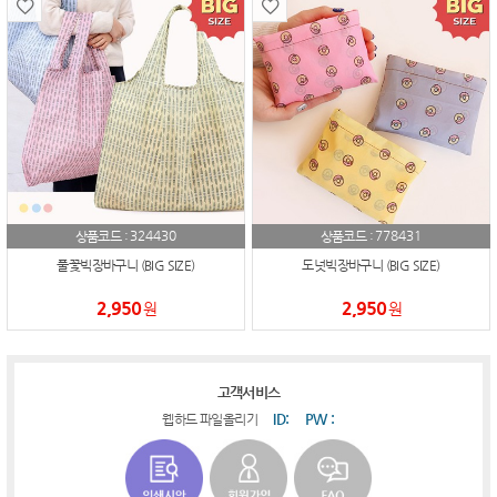
324430
778431
상품코드 :
상품코드 :
풀꽃빅장바구니 (BIG SIZE)
도넛빅장바구니 (BIG SIZE)
2,950
2,950
원
원
고객서비스
ID:
PW :
웹하드 파일올리기