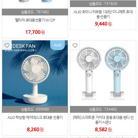
731626
상품코드 :
787482
ALIO 초미니 터보형 100단 미니제트 휴대
상품코드 :
용 선풍기
펠티어 휴대용선풍기 W12P
9,440
원
17,700
원
639380
724462
상품코드 :
상품코드 :
ALIO 탁상형 에어데스크 휴대용 선풍기
[제퍼] 스마트폰 거치대 겸용 휴대용 핸디 선
풍기-시즌2
8,260
8,582
원
원