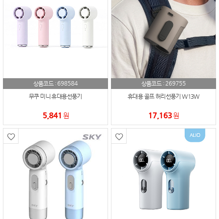
698584
269755
상품코드 :
상품코드 :
무쿠 미니 휴대용선풍기
휴대용 골프 허리선풍기 W13W
5,841
17,163
원
원