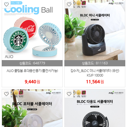
648779
811163
상품코드 :
상품코드 :
ALIO 쿨링볼 휴대용선풍기(풀전사가능)
김수자_BLDC 미니 서큘레이터 (유선)
KSJF-10000
9,440
11,564
원
원