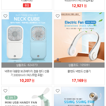
터(화이트)
4000mAh (넥스트랩포함)
12,921
품절
원
624373
105091
상품코드 :
상품코드 :
넥큐브 대용량 보조배터리 겸용 핸디 선풍
쿨밴드 넥밴드 선풍기
기 3000mAh (넥스트랩 포함)
10,207
17,169
원
원