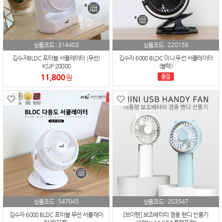
314403
220158
상품코드 :
상품코드 :
김수자BLDC 포터블 서큘레이터 (무선)
김수자 6000 BLDC 미니 무선 서큘레이터
KSJF-20000
(블랙)
11,800
원
품절
547045
203547
상품코드 :
상품코드 :
김수자 6000 BLDC 포터블 무선 서큘레이
[브이팬] 보조배터리 겸용 핸디 선풍기