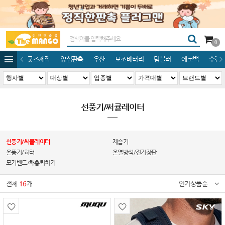
0
굿즈제작
양심판촉
우산
보조배터리
텀블러
에코백
수건/
선풍기/써큘레이터
선풍기/써큘레이터
제습기
온풍기/히터
온열방석/전기장판
모기밴드/해충퇴치기
전체
16
개
인기상품순