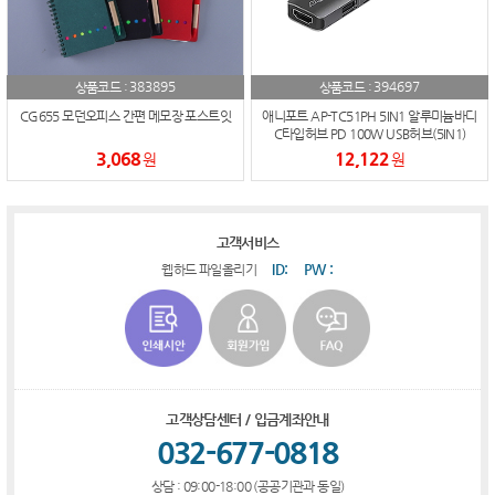
383895
394697
상품코드 :
상품코드 :
CG655 모던오피스 간편 메모장 포스트잇
애니포트 AP-TC51PH 5IN1 알루미늄바디
C타입허브 PD 100W USB허브(5IN1)
3,068
12,122
원
원
고객서비스
ID:
PW :
웹하드 파일올리기
고객상담센터 / 입금계좌안내
032-677-0818
상담 : 09:00-18:00 (공공기관과 동일)