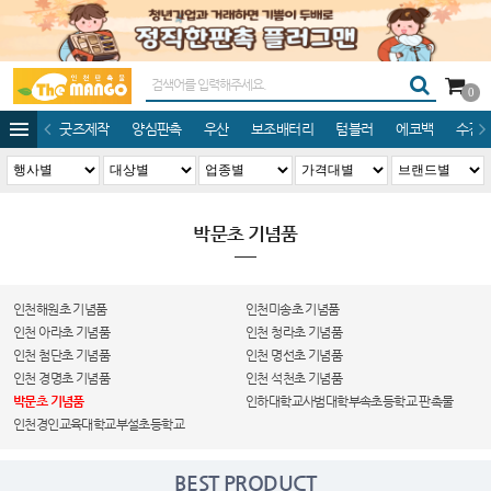
0
굿즈제작
양심판촉
우산
보조배터리
텀블러
에코백
수건/
박문초 기념품
인천해원초 기념품
인천미송초 기념품
인천 아라초 기념품
인천 청라초 기념품
인천 첨단초 기념품
인천 명선초 기념품
인천 경명초 기념품
인천 석천초 기념품
박문초 기념품
인하대학교사범대학부속초등학교 판촉물
인천경인교육대학교부설초등학교
BEST PRODUCT