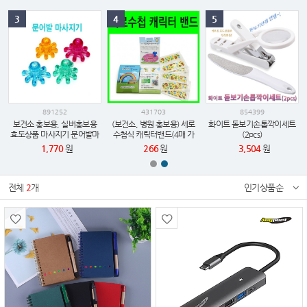
3
4
5
891252
431703
854399
보건소 홍보용, 실버홍보용
(보건소, 병원 홍보용) 세로
화이트 돋보기손톱깍이세트
효도상품 마사지기 문어발마
수첩식 캐릭터밴드(4매 가
(2pcs)
사지기
격)(4매,6매,8매,10매)
1,770
원
266
원
3,504
원
전체
2
개
인기상품순