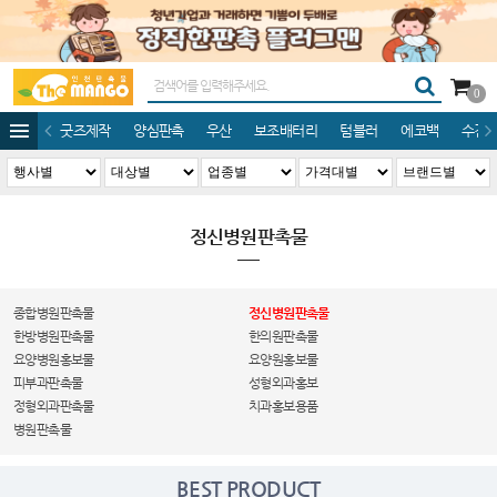
0
굿즈제작
양심판촉
우산
보조배터리
텀블러
에코백
수건/
정신병원판촉물
종합병원판촉물
정신병원판촉물
한방병원판촉물
한의원판촉물
요양병원홍보물
요양원홍보물
피부과판촉물
성형외과홍보
정형외과판촉물
치과홍보용품
병원판촉물
BEST PRODUCT