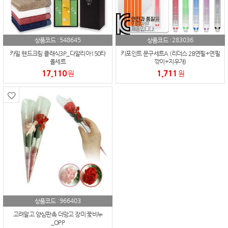
548645
283036
상품코드 :
상품코드 :
카밀 핸드크림 클래식3P_다알리아150타
키포인트 문구세트A (리더스 2B연필+연필
올세트
깎이+지우개)
17,110
1,711
원
원
966403
상품코드 :
고려말고 양심판촉 더망고 장미 꽃비누
_OPP