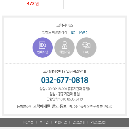
472
원
고객서비스
ID:
PW :
웹하드 파일올리기
고객상담센터 / 입금계좌안내
032-677-0818
상담 : 09:00-18:00 (공공기관과 동일)
점심 : 공공기관과 동일
급한연락 : 010-8635-3419
고객에게만 별도 통보
농협(축산)
예금주 : 유제(인천판촉물더망고)
PC버전
로그인
회원가입
입점안내
가맹점신청