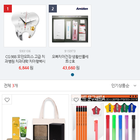
1
2
593106
915973
CG988 모던오피스 고급 치
오복치아건강 생활선물세
과병원 치과대학 치아형벽시
트-2호
계
6,844
원
43,660
원
전체
3
개
인기상품순