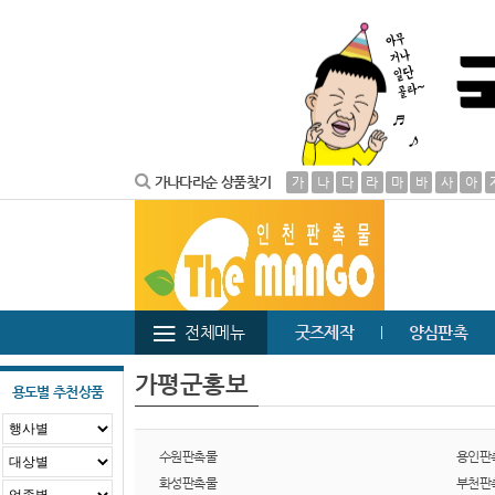
가나다라순 상품찾기
가
나
다
라
마
바
사
아
전체메뉴
굿즈제작
양심판촉
가평군홍보
용도별 추천상품
수원판촉물
용인판
화성판촉물
부천판