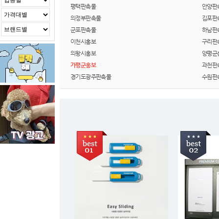
평택판촉물
안양판
의정부판촉물
김포판
군포판촉물
하남판
이천시홍보
구리판
의왕시홍보
양평군
가평군홍보
과천판
경기도광주판촉물
수원판