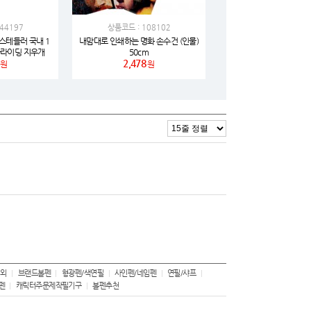
44197
상품코드 : 108102
스테들러 국내 1
내맘대로 인쇄하는 명화 손수건 (인물)
 슬라이딩 지우개
50cm
2,478
디션 한정판
원
원
 외
브랜드볼펜
형광펜/색연필
사인펜/네임펜
연필/샤프
펜
캐릭터주문제작필기구
볼펜추천