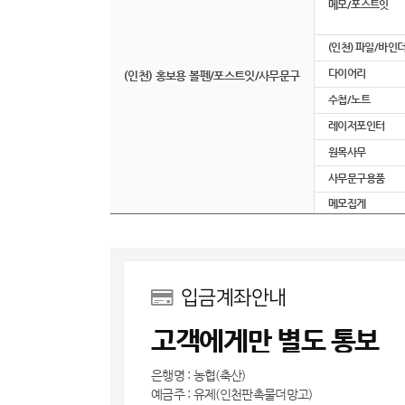
메모/포스트잇
(인천) 파일/바인
다이어리
(인천) 홍보용 볼펜/포스트잇/사무문구
수첩/노트
레이저포인터
원목사무
사무문구용품
메모집게
입금계좌안내
고객에게만 별도 통보
은행명 : 농협(축산)
예금주 : 유제(인천판촉물더망고)