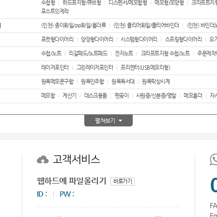
수첩형
하드표지형/큐브형
디스펜서/메모함형
메모형/모양형
크라프트지
포스트잇제작
스테들러
28
더
(인천) 종이화일/pp화일/홀더류
(인천) 클리어화일/클리어바인더
(인천) 바인더
블루투스
29
포켓형다이어리
양장형다이어리
시스템형다이어리
스프링형다이어리
오
수첩/노트
리갈패드/노트패드
전자노트
크라프트지형 수첩/노트
주문제작
AP-100125
30
레이저포인터
그린레이저포인터
프리젠터(USB메모리형)
00
1
원목메모문구함
원목인주함
원목독서대
원목탁상시계
메모함
계산기
데스크용품
펜꽂이
사원증/신분증/명찰
메모홀더
자
우산
2
펼쳐보기
타올
3
AP-100062
4
고객서비스
볼펜
5
웹하드에 파일올리기
바로가기
여행
6
ID :
PW :
FA
선물세트
7
Em