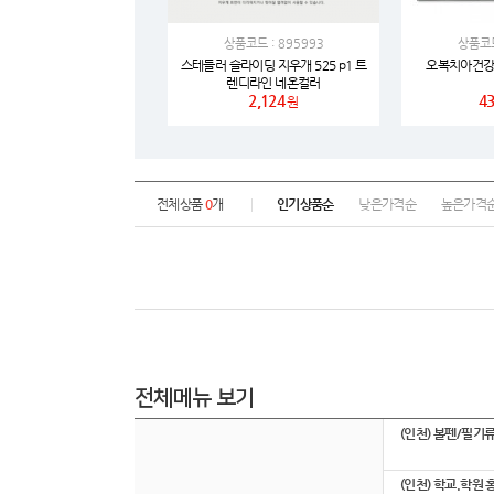
상품코드 : 895993
상품코드
스테들러 슬라이딩 지우개 525 p1 트
오복치아건강
렌디라인 네온컬러
2,124
43
원
전체상품
0
개
인기상품순
낮은가격순
높은가격
전체메뉴 보기
(인천) 볼펜/필기
(인천) 학교.학원