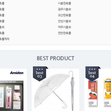
선물세트
7
촉물
시흥판촉물
촉물
광주시홍보
파우치
8
촉물
오산판촉물
촉물
안성시홍보
양심판촉
9
홍보
여주시홍보
촉물
연천판촉물
손톱
10
촉물제작
AP-100039
11
노트
12
BEST PRODUCT
구급
13
수건
14
쿠션
15
AP-100017
16
메모지
17