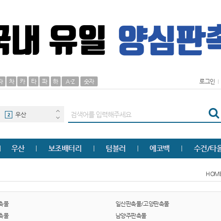
AP-100125
30
자
차
카
타
파
하
A-Z
숫자
로그인
00
1
우산
2
타올
3
우산
보조배터리
텀블러
에코백
수건/타
AP-100062
4
HOM
볼펜
5
여행
6
촉물
일산판촉물/고양판촉물
촉물
남양주판촉물