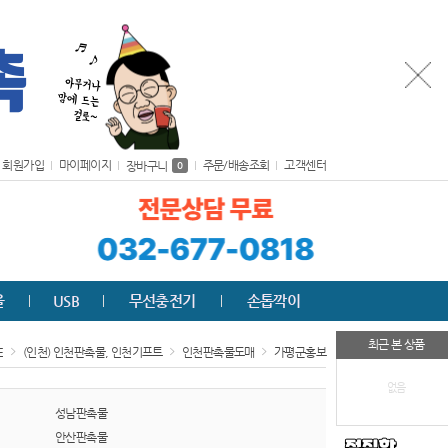
회원가입
마이페이지
주문/배송조회
고객센터
장바구니
0
올
USB
무선충전기
손톱깍이
최근 본 상품
E
(인천) 인천판촉물, 인천기프트
인천판촉물도매
가평군홍보
없음
성남판촉물
안산판촉물