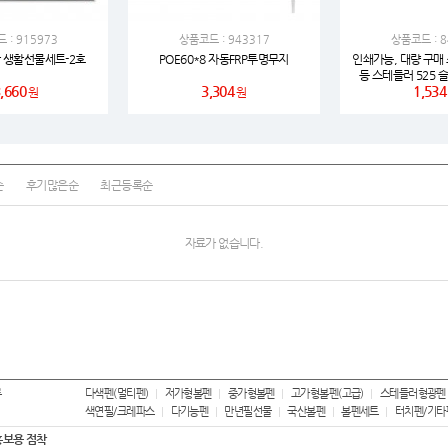
 : 915973
에코백
상품코드 : 943317
상품코드 : 8
18
 생활선물세트-2호
POE60*8 자동FRP투명무지
인쇄가능, 대량 구매 
등 스테들러 525
티슈
19
,660
3,304
1,534
2025 카페 에
원
원
보조배터리
20
손톱깍이
21
순
후기많은순
최근등록순
텀블러
22
자료가 없습니다.
국내
23
물티슈
24
AP-100010
25
AP-100025
류
26
다색펜(멀티펜)
저가형볼펜
중가형볼펜
고가형볼펜(고급)
스테들러형광펜
색연필/크레파스
다기능펜
만년필선물
국산볼펜
볼펜세트
터치펜/기타
보건소
27
 홍보용 점착