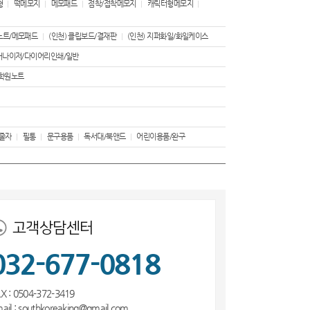
형
떡메모지
메모패드
점착/접착메모지
캐릭터형메모지
노트/메모패드
(인천) 클립보드/결재판
(인천) 지퍼화일/화일케이스
거나이저/다이어리인쇄/일반
학원노트
/줄자
필통
문구용품
독서대/북앤드
어린이용품/완구
고객상담센터
032-677-0818
X : 0504-372-3419
ail : southkoreaking@gmail.com