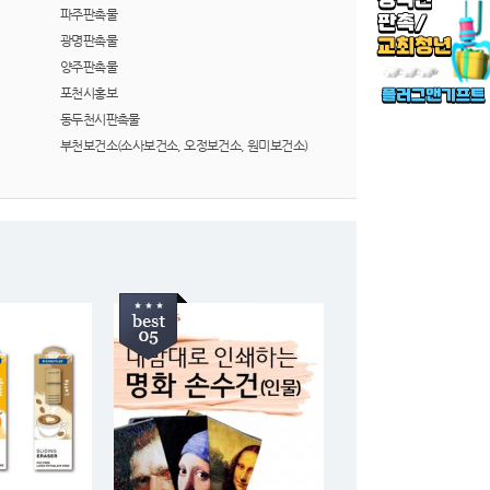
파주판촉물
광명판촉물
양주판촉물
포천시홍보
동두천시판촉물
부천보건소(소사보건소, 오정보건소, 원미보건소)