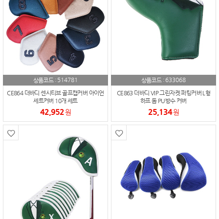
514781
633068
상품코드 :
상품코드 :
CE864 더바디 센시티브 골프캡커버 아이언
CE863 더바디 VIP 그린자켓 퍼팅커버 L형
세트커버 10개 세트
하프 돔 PU방수 커버
42,952
25,134
원
원