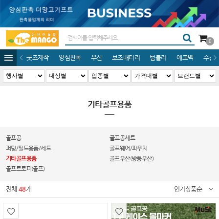
0
굿즈제작
양심판촉
우산
보조배터리
텀블러
에코백
수건/
기타골프용품
골프공
골프공세트
퍼팅/필드용품/세트
골프웨어/파우치
기타골프용품
골프우산(방풍우산)
골프트로피(골프)
전체
48
개
인기상품순