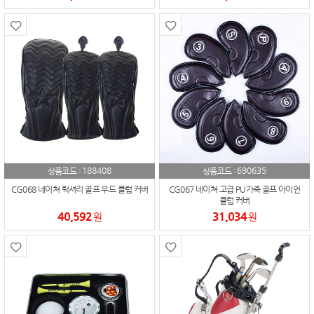
188408
690635
상품코드 :
상품코드 :
CG068 네이쳐 럭셔리 골프 우드 클럽 커버
CG067 네이쳐 고급 PU가죽 골프 아이언
클럽 커버
40,592
31,034
원
원