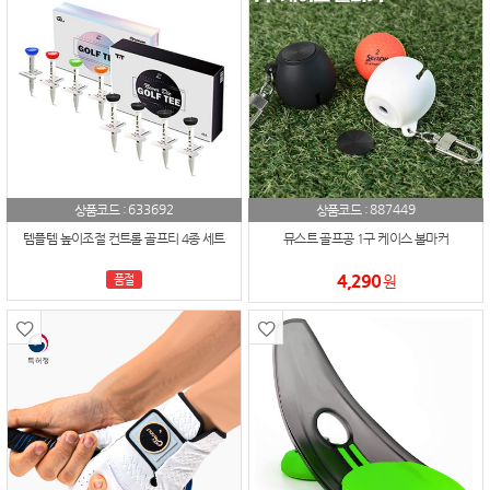
633692
887449
상품코드 :
상품코드 :
템플템 높이조절 컨트롤 골프티 4종 세트
뮤스트 골프공 1구 케이스 볼마커
4,290
품절
원