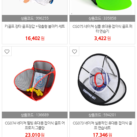
996255
335858
상품코드 :
상품코드 :
키골프 장타 골프장갑 +맞춤형 볼마커 세트
CG075 네이쳐 심플 휴대용 접이식 골프 퍼
터 연습기
16,402
3,422
원
원
136689
594201
상품코드 :
상품코드 :
CG074 네이쳐 웰빙 휴대용 접이식 골프 어
CG073 네이쳐 실용적인 휴대용 접이식 골
프로치 그물망
프 연습네트
23,010
17,346
원
원