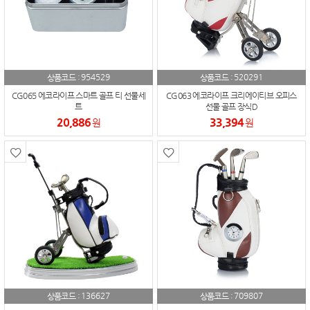
954529
520291
상품코드 :
상품코드 :
CG065 에코라이프 스마트 골프 티 선물세
CG063 에코라이프 크리에이티브 오피스
트
선물 골프 장식D
20,886
33,394
원
원
136627
709807
상품코드 :
상품코드 :