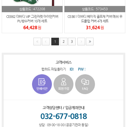
472208
573453
상품코드 :
상품코드 :
CE862 더바디 VIP 그린자켓 아이언커버
CE861 더바디 베이직 골프채 커버 메쉬 우
PU방수커버 10개 세트
드클럽 커버 4개 세트
64,428
31,624
원
원
1
2
3
고객서비스
ID:
PW :
웹하드 파일올리기
고객상담센터 / 입금계좌안내
032-677-0818
상담 : 09:00-18:00 (공공기관과 동일)