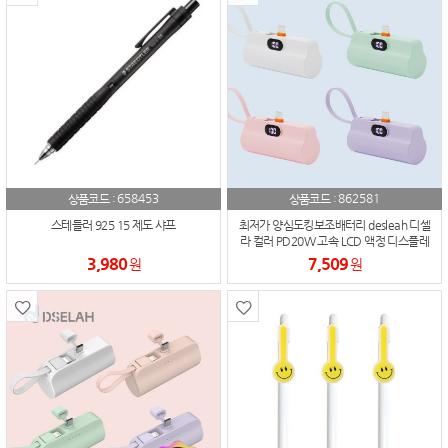
658453
862581
상품코드 :
상품코드 :
스테들러 925 15 제도 샤프
최저가 양심도킹보조배터리 desleah 디셀
라 컬러 PD20W 고속 LCD 액정 디스플레
이 5000mAh 2 in 1 미니 도킹형 보조배터
3,980
7,509
원
원
리