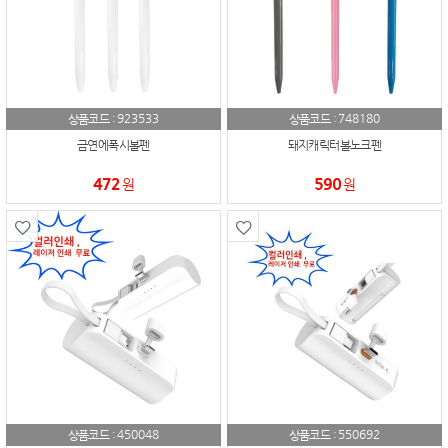
923533
748180
상품코드 :
상품코드 :
금연에폭시볼펜
돼지캐릭터볼노크펜
472
590
원
원
450048
550692
상품코드 :
상품코드 :