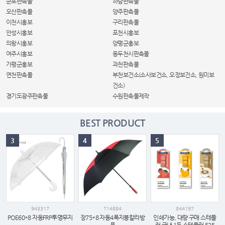
군포판촉물
하남판촉물
오산판촉물
양주판촉물
이천시홍보
구리판촉물
안성시홍보
포천시홍보
의왕시홍보
양평군홍보
여주시홍보
동두천시판촉물
가평군홍보
과천판촉물
연천판촉물
부천보건소(소사보건소, 오정보건소, 원미보
건소)
경기도광주판촉물
수원판촉물제작
BEST PRODUCT
3
4
5
943317
714884
844197
POE60*8 자동FRP투명무지
장75*8 자동4폭지붕칼라방
인쇄가능, 대량 구매 스테들