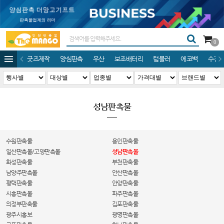
0
굿즈제작
양심판촉
우산
보조배터리
텀블러
에코백
수건/
성남판촉물
수원판촉물
용인판촉물
일산판촉물/고양판촉물
성남판촉물
화성판촉물
부천판촉물
남양주판촉물
안산판촉물
평택판촉물
안양판촉물
시흥판촉물
파주판촉물
의정부판촉물
김포판촉물
광주시홍보
광명판촉물