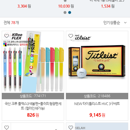
풍
러 국내 1등 스테들러 525
슬라이딩 지우개 2025 카페
3,304
원
10,030
원
1,534
원
에디션 한정판
전체
78
개
인기상품순
774171
218486
상품코드 :
상품코드 :
국산 크루 플렉스3색볼펜+플러피형광펜세
NEW 타이틀리스트 HVC 3구세트
트 (컬러인쇄가능)
826
9,145
원
원