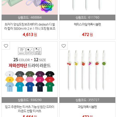
468864
611760
상품코드 :
상품코드 :
최저가 양심도킹보조배터리 desleah 디셀
해피스마일에폭시볼펜
라 컬러 5000mAh 2 in 1 미니 도킹형 보조
배터리
4,613
472
원
원
938290
355727
상품코드 :
상품코드 :
믿고 주문하는 티셔츠 기능성 원단 드라이
과일에폭시볼펜
라운드 반팔 티셔츠
5,664
472