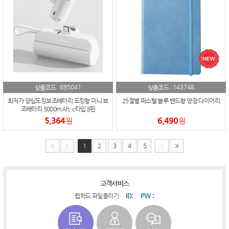
695041
143748
상품코드 :
상품코드 :
최저가 양심도킹보조배터리 도킹형 미니 보
25절별 파스텔 블루 밴드형 양장 다이어리
조배터리 5000mAh, c타입 8핀
5,364
6,490
원
원
1
2
3
4
5
고객서비스
ID:
PW :
웹하드 파일올리기