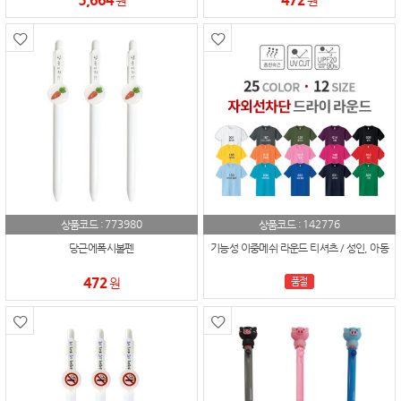
원
원
773980
142776
상품코드 :
상품코드 :
당근에폭시볼펜
기능성 이중메쉬 라운드 티셔츠 / 성인, 아동
472
원
품절