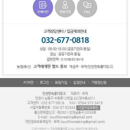
고객상담센터 / 입금계좌안내
032-677-0818
상담 : 09:00-18:00 (공공기관과 동일)
점심 : 공공기관과 동일
급한연락 : 010-8635-3419
고객에게만 별도 통보
농협(축산)
예금주 : 유제(인천판촉물더망고)
PC버전
로그인
회원가입
입점안내
가맹점신청
인천판촉물더망고
대표자 : 유제
인천시 남동구 수현로12번길 22(장수동401)
고객센터 : 032-677-0818
FAX : 0504-372-3419
사업자등록번호 : 534-07-02043
사업자정보확인
통신판매업신고 : 제2021-인천남동구-2038호
E-mail : southkoreaking@gmail.com
개인정보보호책임자 : 유제 (southkoreaking@gmail.com)
COPYRIGHT © 인천판촉물더망고 ALL RIGHTS RESERVED.