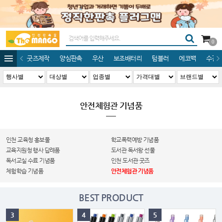
0
굿즈제작
양심판촉
우산
보조배터리
텀블러
에코백
수건/
안전체험관 기념품
인천 교육청 홍보물
학교폭력예방 기념품
교육지원청 행사 답례품
도서관 독서왕 선물
독서교실 수료 기념품
인천 도서관 굿즈
체험학습 기념품
안전체험관 기념품
BEST PRODUCT
3
4
5