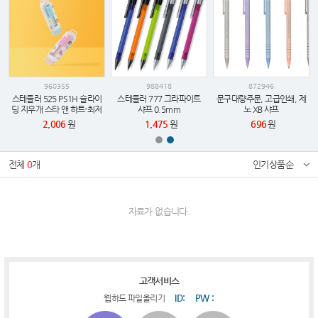
960355
988418
872946
스테들러 525 PS1H 슬라이
스테들러 777 그라파이트
문구대량주문, 고급인쇄, 제
딩 지우개 스타 앤 하트-최저
샤프 0.5mm
노 XB 샤프
가 보장, 인쇄가능
2,006
원
1,475
원
696
원
전체
0
개
인기상품순
자료가 없습니다.
고객서비스
ID:
PW :
웹하드 파일올리기