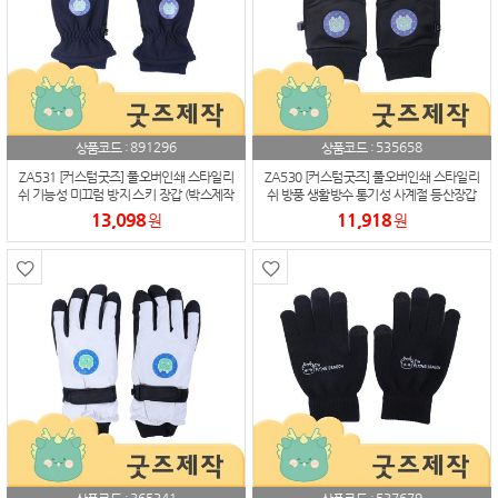
891296
535658
상품코드 :
상품코드 :
ZA531 [커스텀굿즈] 풀오버인쇄 스타일리
ZA530 [커스텀굿즈] 풀오버인쇄 스타일리
쉬 기능성 미끄럼 방지 스키 장갑 (박스제작
쉬 방풍 생활방수 통기성 사계절 등산장갑
가능)
(박스제작가능)
13,098
11,918
원
원