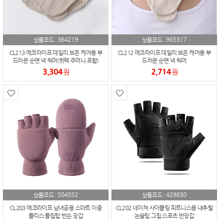
364219
965317
상품코드 :
상품코드 :
CL213 에코라이프 데일리 보온 케어용 부
CL212 에코라이프 데일리 보온 케어용 부
드러운 순면 넥 워머(핫팩 주머니 포함)
드러운 순면 넥 워머
3,304
2,714
원
원
504552
429830
상품코드 :
상품코드 :
CL203 에코라이프 남녀공용 스마트 이중
CL202 네이쳐 사이클링 피트니스용 내추럴
플리스 플립탑 반손 장갑
논슬립 그립 스포츠 반장갑