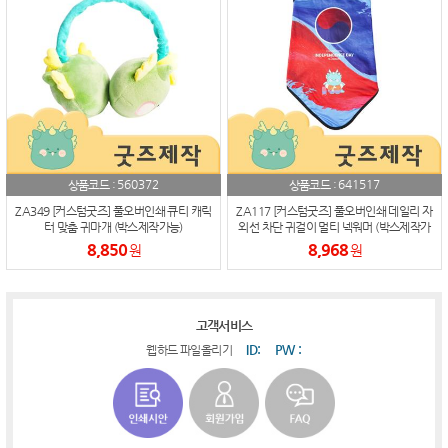
560372
641517
상품코드 :
상품코드 :
ZA349 [커스텀굿즈] 풀오버인쇄 큐티 캐릭
ZA117 [커스텀굿즈] 풀오버인쇄 데일리 자
터 맞춤 귀마개 (박스제작가능)
외선 차단 귀걸이 멀티 넥워머 (박스제작가
능)
8,850
8,968
원
원
고객서비스
ID:
PW :
웹하드 파일올리기