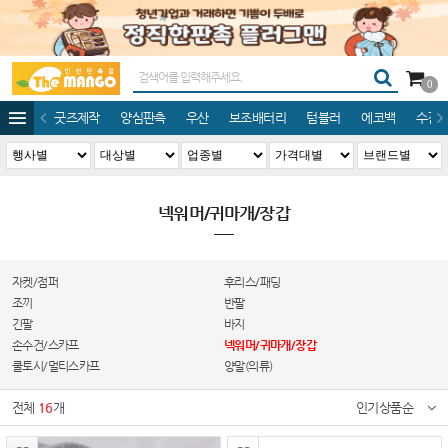
0
굿즈제작
양심판촉
우산
보조배터리
텀블러
에코백
수건/
넥워머/귀마개/장갑
자켓/점퍼
후리스/패딩
조끼
반팔
긴팔
바지
손수건/스카프
넥워머/귀마개/장갑
쿨토시/멀티스카프
양말(의류)
전체
16
개
인기상품순