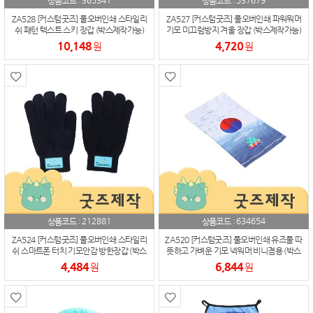
365341
537679
상품코드 :
상품코드 :
ZA528 [커스텀굿즈] 풀오버인쇄 스타일리
ZA527 [커스텀굿즈] 풀오버인쇄 파워뭐머
쉬 패턴 텍스트 스키 장갑 (박스제작가능)
기모 미끄럼방지 겨울 장갑 (박스제작가능)
10,148
4,720
원
원
212881
634654
상품코드 :
상품코드 :
ZA524 [커스텀굿즈] 풀오버인쇄 스타일리
ZA520 [커스텀굿즈] 풀오버인쇄 유즈풀 따
쉬 스마트폰 터치 기모안감 방한장갑 (박스
뜻하고 가벼운 기모 넥워머 비니겸용 (박스
제작가능)
제작가능)
4,484
6,844
원
원