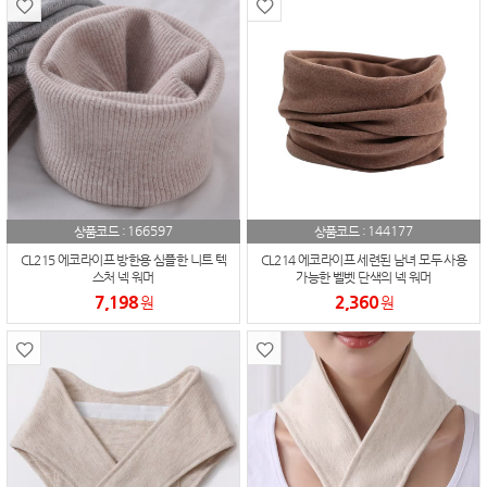
166597
144177
상품코드 :
상품코드 :
CL215 에코라이프 방한용 심플한 니트 텍
CL214 에코라이프 세련된 남녀 모두 사용
스처 넥 워머
가능한 벨벳 단색의 넥 워머
7,198
2,360
원
원