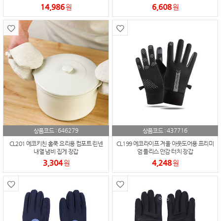
14,986
6,608
원
원
646279
437716
상품코드 :
상품코드 :
CL201 에코키친 홈쿡 요리용 컴포트 린넨
CL199 에코라이프 겨울 아웃도어용 프리미
내열 냄비 집게 장갑
엄 플리스 안감 터치 장갑
3,304
4,248
원
원