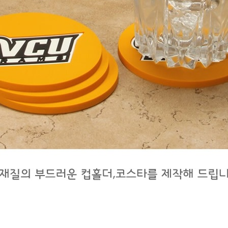
파우치
8
양심판촉
9
손톱
10
AP-100039
11
노트
12
구급
13
수건
14
쿠션
15
AP-100017
16
메모지
17