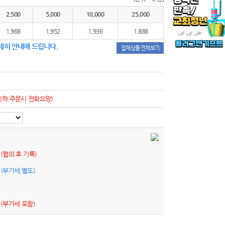
2,500
5,000
10,000
25,000
1,968
1,952
1,936
1,888
세히 안내해 드립니다.
업체상품 전체보기
이하 주문시 전화요망)
원
(협의 후 기록)
원
(부가세 별도)
원
(부가세 포함)