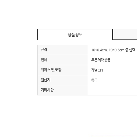
상품정보
규격
10*0.4cm, 10*0.5cm 중 선택 
인쇄
주문제작상품
케이스 및 포장
개별OPP
원산지
중국
기타사항