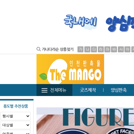
가나다라순 상품찾기
가
나
다
라
마
바
사
아
전체메뉴
굿즈제작
양심판촉
용도별 추천상품