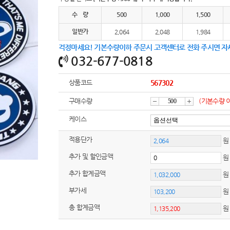
선물세트
7
수 량
500
1,000
1,500
파우치
8
일반가
2,064
2,048
1,984
걱정마세요! 기본수량이하 주문시 고객센터로 전화 주시면 자
양심판촉
9
032-677-0818
손톱
10
상품코드
567302
AP-100039
11
구매수량
(기본수량 
감
증
노트
12
케이스
구급
13
적용단가
원
소
가
추가 및 할인금액
수건
14
추가 합계금액
쿠션
15
부가세
원
AP-100017
16
총 합계금액
메모지
17