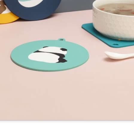
스테들러
28
블루투스
29
AP-100125
30