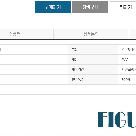
구매하기
장바구니
찜하기
에코백
18
티슈
19
상품평
상품문의
보조배터리
20
색상
1
기본3색(1
손톱깍이
21
재질
PVC
텀블러
22
제작기간
시안확정 후
국내
1박스당
23
500개
물티슈
24
AP-100010
25
AP-100025
26
보건소
27