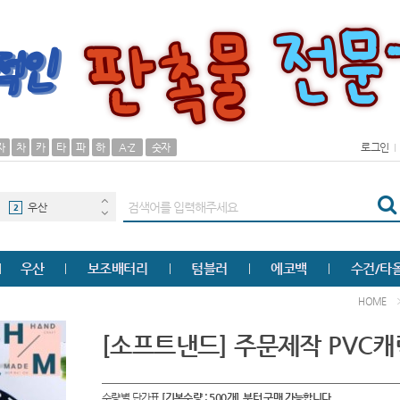
AP-100125
30
자
차
카
타
파
하
A-Z
숫자
로그인
00
1
우산
2
타올
3
우산
보조배터리
텀블러
에코백
수건/타
AP-100062
4
HOME
볼펜
5
[소프트낸드] 주문제작 PVC
여행
6
수량별 단가표
[기본수량 : 500개] 부터 구매 가능합니다.