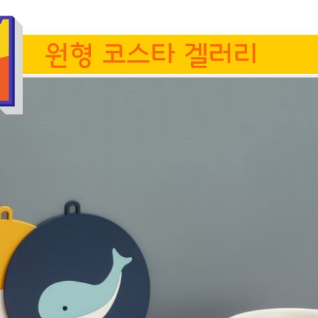
에코백
18
티슈
19
보조배터리
20
손톱깍이
21
텀블러
22
국내
23
물티슈
24
AP-100010
25
AP-100025
26
보건소
27