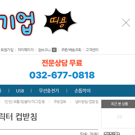
회원가입
마이페이지
주문/배송조회
고객센터
장바구니
0
올
USB
무선충전기
손톱깍이
(인천) 보틀/텀블러/머그컵 등
주방잡화
냄비받침/컵받침
최근 본 상품
캐릭터 컵받침
없음
[단위 : 개/원]