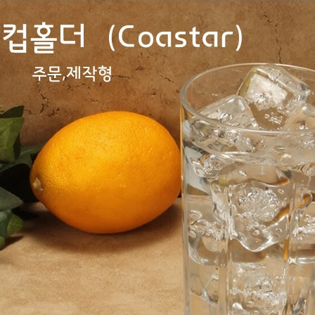
스테들러
28
블루투스
29
AP-100125
30
00
1
우산
2
타올
3
AP-100062
4
볼펜
5
여행
6
선물세트
7