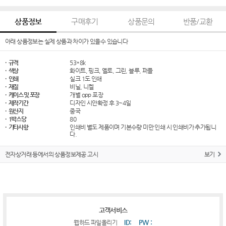
상품정보
구매후기
상품문의
반품/교환
아래 상품정보는 실제 상품과 차이가 있을수 있습니다
· 규격
53*8k
· 색상
화이트, 핑크, 옐로, 그린, 블루, 퍼플
· 인쇄
실크 1도 인쇄
· 재질
비닐, 니켈
· 케이스 및 포장
개별 opp 포장
· 제작기간
디자인 시안확정 후 3~4일
· 원산지
중국
· 1박스당
80
· 기타사항
인쇄비 별도 제품이며 기본수량 미만 인쇄 시 인쇄비가 추가됩니
다.
전자상거래 등에서의 상품정보제공 고시
보기
고객서비스
ID:
PW :
웹하드 파일올리기