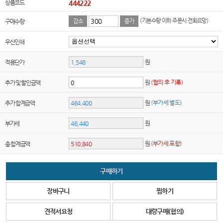
상품코드
444222
(기본수량 이하 주문시 전화요망)
구매수량
감소
증가
우산인쇄
원
적용단가
원
(협의 후 기록)
추가 및 할인금액
원
(부가세 별도)
추가 합계금액
원
부가세
원
(부가세 포함)
총 합계금액
구매하기
장바구니
찜하기
견적서요청
대량구매(협의)