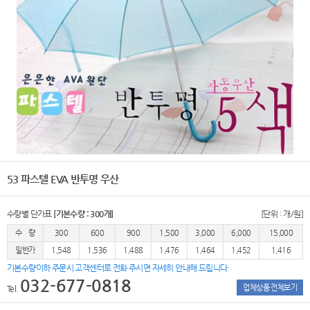
53 파스텔 EVA 반투명 우산
수량별 단가표
[기본수량 : 300개]
[단위 : 개/원]
수 량
300
600
900
1,500
3,000
6,000
15,000
일반가
1,548
1,536
1,488
1,476
1,464
1,452
1,416
기본수량이하 주문시 고객센터로 전화 주시면 자세히 안내해 드립니다.
032-677-0818
업체상품 전체보기
Tel.