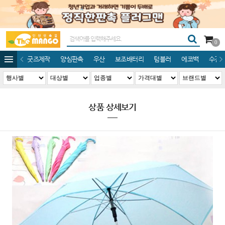
0
굿즈제작
양심판촉
우산
보조배터리
텀블러
에코백
수건/
상품 상세보기