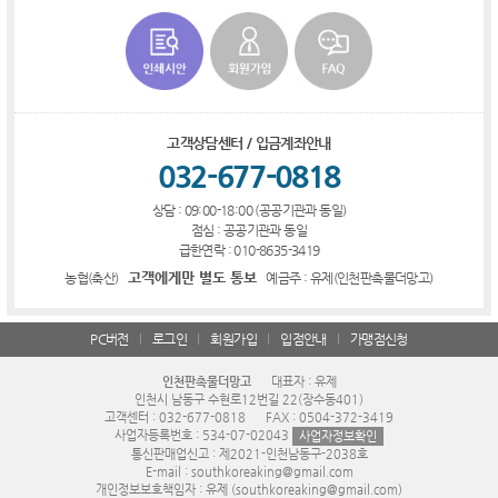
고객상담센터 / 입금계좌안내
032-677-0818
상담 : 09:00-18:00 (공공기관과 동일)
점심 : 공공기관과 동일
급한연락 : 010-8635-3419
고객에게만 별도 통보
농협(축산)
예금주 : 유제(인천판촉물더망고)
PC버전
로그인
회원가입
입점안내
가맹점신청
인천판촉물더망고
대표자 : 유제
인천시 남동구 수현로12번길 22(장수동401)
고객센터 : 032-677-0818
FAX : 0504-372-3419
사업자등록번호 : 534-07-02043
사업자정보확인
통신판매업신고 : 제2021-인천남동구-2038호
E-mail : southkoreaking@gmail.com
개인정보보호책임자 : 유제 (southkoreaking@gmail.com)