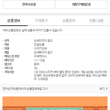
견적서요청
대량구매(협의)
상품정보
구매후기
상품문의
반품/교환
아래 상품정보는 실제 상품과 차이가 있을수 있습니다
· 규격
상세이미지 참조
· 색상
단일상품
· 인쇄
스티커인쇄
· 재질
상세페이지 참고
· 케이스 및 포장
자체케이스
· 제작기간
11~12일
· 원산지
중국
· 1박스당
30
· 기타사항
1도 인쇄 (스티커 부착 별도 문의) 인쇄비: 개당 400원 100개 이하
인쇄비: 최소주문수량과 없이 100개 인쇄비와 동일 1박스당 택배
비: 5,000원
전자상거래 등에서의 상품정보제공 고시
보기