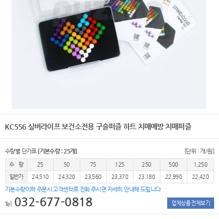
KC556 실버라이프 보건소전용 구슬퍼즐 하트 치매예방 치매퍼즐
수량별 단가표
[기본수량 : 25개]
[단위 : 개/원]
수 량
25
50
75
125
250
500
1,250
일반가
24,510
24,320
23,560
23,370
23,180
22,990
22,420
기본수량이하 주문시 고객센터로 전화 주시면 자세히 안내해 드립니다.
032-677-0818
업체상품 전체보기
Tel.