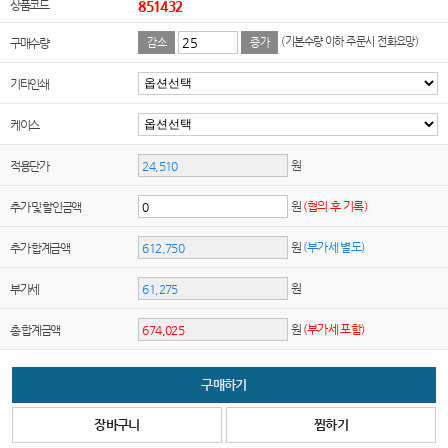
상품코드
851432
(기본수량 이하 주문시 전화요망)
구매수량
감소
증가
기타인쇄
케이스
원
적용단가
원
(협의 후 기록)
추가 및 할인금액
원
(부가세 별도)
추가 합계금액
원
부가세
원
(부가세 포함)
총 합계금액
구매하기
장바구니
찜하기