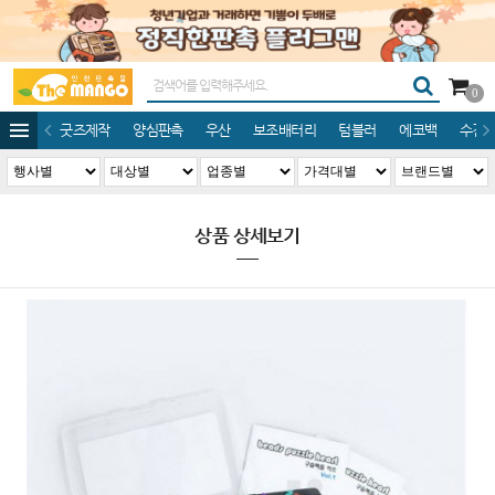
0
굿즈제작
양심판촉
우산
보조배터리
텀블러
에코백
수건/
상품 상세보기