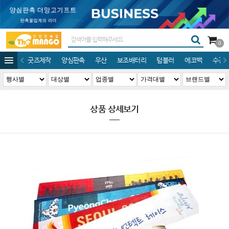
0
굿즈제작
양심판촉
우산
보조배터리
텀블러
에코백
수건/
상품 상세보기