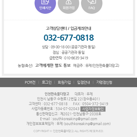
고객상담센터 / 입금계좌안내
032-677-0818
상담 : 09:00-18:00 (공공기관과 동일)
점심 : 공공기관과 동일
급한연락 : 010-8635-3419
고객에게만 별도 통보
농협(축산)
예금주 : 유제(인천판촉물더망고)
PC버전
로그인
회원가입
입점안내
가맹점신청
인천판촉물더망고
대표자 : 유제
인천시 남동구 수현로12번길 22(장수동401)
고객센터 : 032-677-0818
FAX : 0504-372-3419
사업자등록번호 : 534-07-02043
사업자정보확인
통신판매업신고 : 제2021-인천남동구-2038호
E-mail : southkoreaking@gmail.com
개인정보보호책임자 : 유제 (southkoreaking@gmail.com)
COPYRIGHT © 인천판촉물더망고 ALL RIGHTS RESERVED.