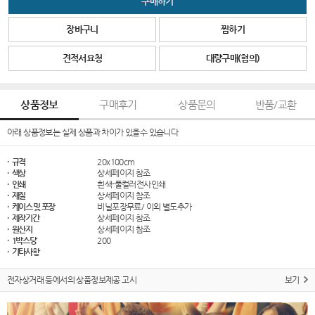
구매하기
장바구니
찜하기
견적서요청
대량구매(협의)
상품정보
구매후기
상품문의
반품/교환
아래 상품정보는 실제 상품과 차이가 있을수 있습니다
· 규격
20x100cm
· 색상
상세페이지 참조
· 인쇄
흰색-풀컬러전사인쇄
· 재질
상세페이지 참조
· 케이스 및 포장
비닐포장무료/ 이외 별도추가
· 제작기간
상세페이지 참조
· 원산지
상세페이지 참조
· 1박스당
200
· 기타사항
전자상거래 등에서의 상품정보제공 고시
보기