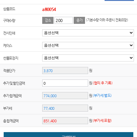
상품코드
a80054
(기본수량 이하 주문시 전화요망)
구매수량
감소
증가
전사인쇄
케이스
선물포장지
원
적용단가
원
(협의 후 기록)
추가 및 할인금액
원
(부가세 별도)
추가 합계금액
원
부가세
원
(부가세 포함)
총 합계금액