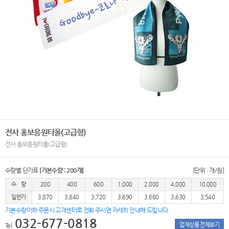
전사 홍보응원타올(고급형)
전사 홍보응원타올(고급형)
수량별 단가표
[기본수량 : 200개]
[단위 : 개/원]
수 량
200
400
600
1,000
2,000
4,000
10,000
일반가
3,870
3,840
3,720
3,690
3,660
3,630
3,540
기본수량이하 주문시 고객센터로 전화 주시면 자세히 안내해 드립니다.
032-677-0818
업체상품 전체보기
Tel.