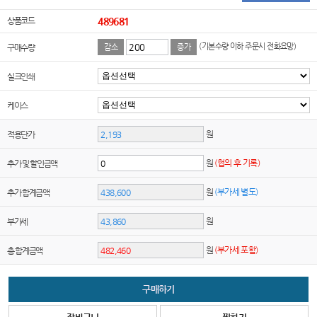
상품코드
489681
(기본수량 이하 주문시 전화요망)
구매수량
감소
증가
실크인쇄
케이스
원
적용단가
원
(협의 후 기록)
추가 및 할인금액
원
(부가세 별도)
추가 합계금액
원
부가세
원
(부가세 포함)
총 합계금액
구매하기