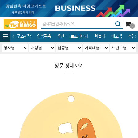
0
굿즈제작
양심판촉
우산
보조배터리
텀블러
에코백
수건/
상품 상세보기