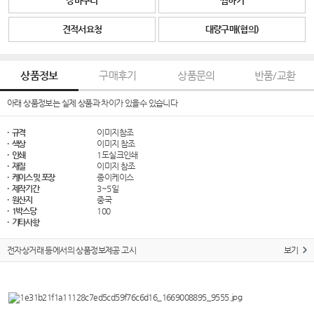
장바구니
찜하기
견적서요청
대량구매(협의)
상품정보
구매후기
상품문의
반품/교환
아래 상품정보는 실제 상품과 차이가 있을수 있습니다
· 규격
이미지참조
· 색상
이미지 참조
· 인쇄
1도실크인쇄
· 재질
이미지 참조
· 케이스 및 포장
종이케이스
· 제작기간
3~5일
· 원산지
중국
· 1박스당
100
· 기타사항
전자상거래 등에서의 상품정보제공 고시
보기
​​