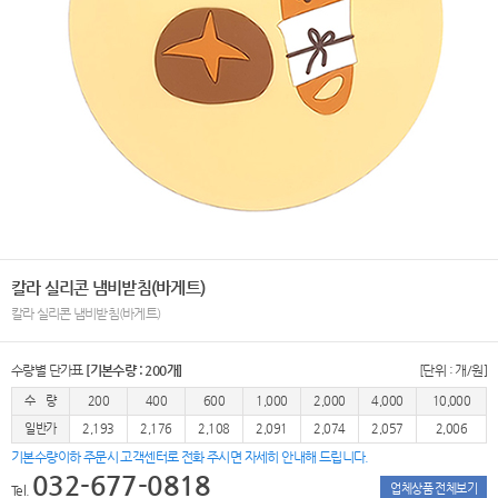
칼라 실리콘 냄비받침(바게트)
칼라 실리콘 냄비받침(바게트)
수량별 단가표
[기본수량 : 200개]
[단위 : 개/원]
수 량
200
400
600
1,000
2,000
4,000
10,000
일반가
2,193
2,176
2,108
2,091
2,074
2,057
2,006
기본수량이하 주문시 고객센터로 전화 주시면 자세히 안내해 드립니다.
032-677-0818
업체상품 전체보기
Tel.